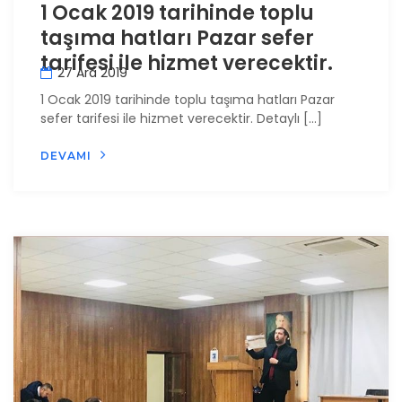
1 Ocak 2019 tarihinde toplu
taşıma hatları Pazar sefer
tarifesi ile hizmet verecektir.
27 Ara 2019
1 Ocak 2019 tarihinde toplu taşıma hatları Pazar
sefer tarifesi ile hizmet verecektir. Detaylı […]
DEVAMI