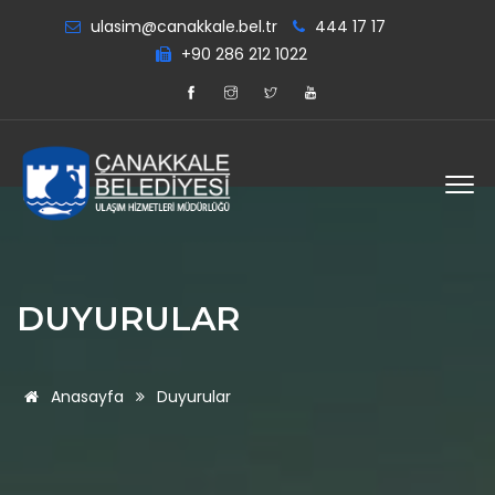
ulasim@canakkale.bel.tr
444 17 17
+90 286 212 1022
DUYURULAR
Anasayfa
Duyurular