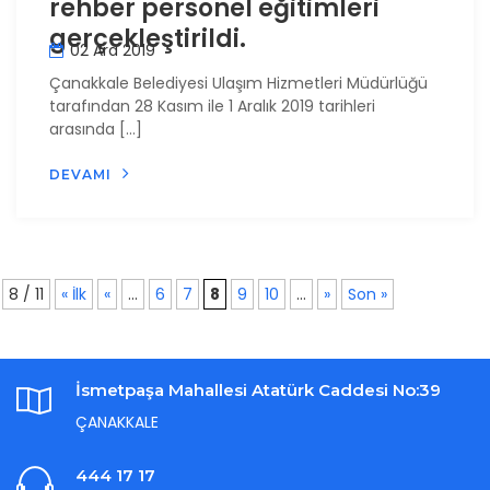
rehber personel eğitimleri
gerçekleştirildi.
02 Ara 2019
Çanakkale Belediyesi Ulaşım Hizmetleri Müdürlüğü
tarafından 28 Kasım ile 1 Aralık 2019 tarihleri
arasında […]
DEVAMI
8 / 11
« İlk
«
...
6
7
8
9
10
...
»
Son »
İsmetpaşa Mahallesi Atatürk Caddesi No:39
ÇANAKKALE
444 17 17