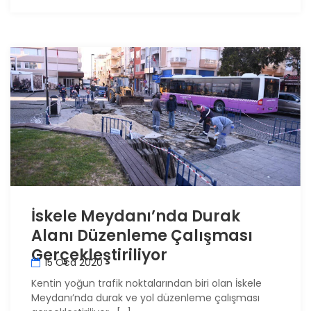
İskele Meydanı’nda Durak
Alanı Düzenleme Çalışması
Gerçekleştiriliyor
15 Oca 2020
Kentin yoğun trafik noktalarından biri olan İskele
Meydanı’nda durak ve yol düzenleme çalışması