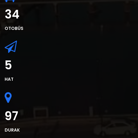
38
OTOBÜS
6
HAT
112
DURAK