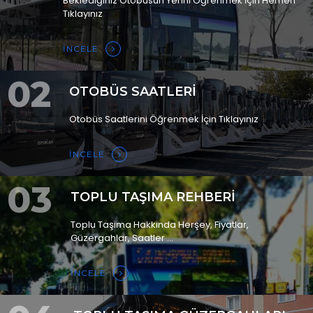
Beklediğiniz Otobüsün Yerini Öğrenmek İçin Hemen
Tıklayınız
İNCELE
02
OTOBÜS SAATLERİ
Otobüs Saatlerini Öğrenmek İçin Tıklayınız
İNCELE
03
TOPLU TAŞIMA REHBERİ
Toplu Taşıma Hakkında Herşey, Fiyatlar,
Güzergahlar, Saatler ...
İNCELE