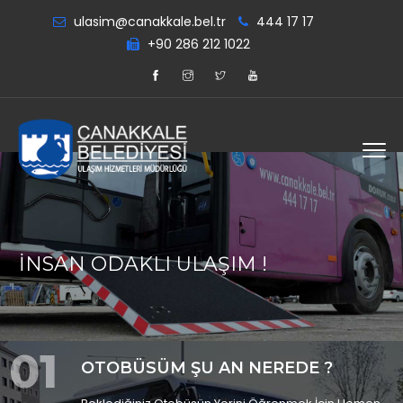
ulasim@canakkale.bel.tr
444 17 17
+90 286 212 1022
İNSAN ODAKLI ULAŞIM !
01
OTOBÜSÜM ŞU AN NEREDE ?