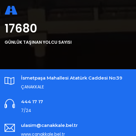
19720
GÜNLÜK TAŞINAN YOLCU SAYISI
İsmetpaşa Mahallesi Atatürk Caddesi No:39
ÇANAKKALE
444 17 17
7/24
ulasim@canakkale.bel.tr
www.canakkale.bel.tr