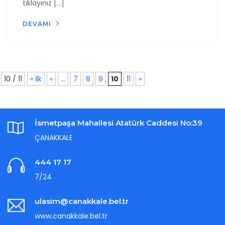
tıklayınız […]
DEVAMI
10 / 11
« İlk
«
...
7
8
9
10
11
»
İsmetpaşa Mahallesi Atatürk Caddesi No:39
ÇANAKKALE
444 17 17
7/24
ulasim@canakkale.bel.tr
www.canakkale.bel.tr