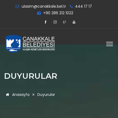
ulasim@canakkale.bel.tr
444 17 17
+90 286 212 1022
DUYURULAR
Anasayfa
Duyurular