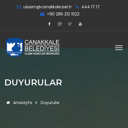
ulasim@canakkale.bel.tr
444 17 17
+90 286 212 1022
DUYURULAR
Anasayfa
Duyurular