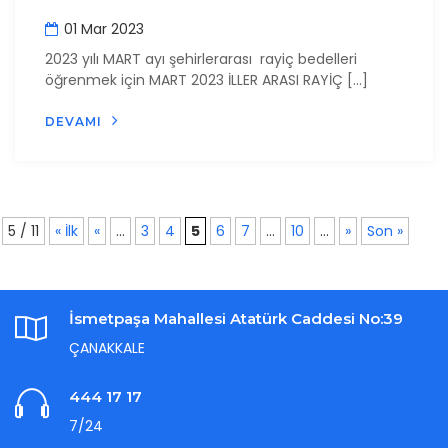
01 Mar 2023
2023 yılı MART ayı şehirlerarası rayiç bedelleri
öğrenmek için MART 2023 İLLER ARASI RAYİÇ […]
DEVAMI
5 / 11
« İlk
«
...
3
4
5
6
7
...
10
...
»
Son »
İsmetpaşa Mahallesi Atatürk Caddesi No:39
ÇANAKKALE
444 17 17
7/24