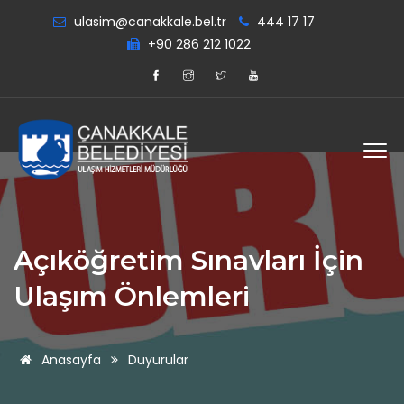
ulasim@canakkale.bel.tr
444 17 17
+90 286 212 1022
Açıköğretim Sınavları İçin
Ulaşım Önlemleri
Anasayfa
Duyurular