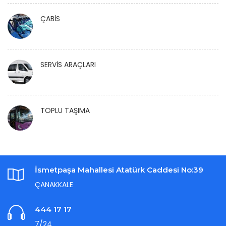
ÇABİS
SERVİS ARAÇLARI
TOPLU TAŞIMA
İsmetpaşa Mahallesi Atatürk Caddesi No:39
ÇANAKKALE
444 17 17
7/24