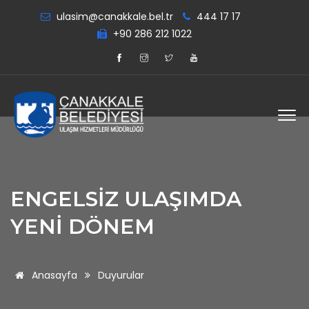
ulasim@canakkale.bel.tr
444 17 17
+90 286 212 1022
ENGELSİZ ULAŞIMDA
YENİ DÖNEM
Anasayfa
Duyurular