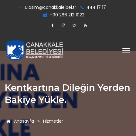
ulasim@canakkale.bel.tr
444 17 17
+90 286 212 1022
Kentkartına Dileğin Yerden
Bakiye Yükle.
Anasayfa
Hizmetler